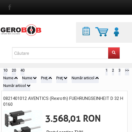
10
20
40
1
2
3
>>
Nume
Nume
Preţ
Preţ
Număr articol
Număr articol
0821401012 AVENTICS (Rexroth) FUEHRUNGSEINHEIT D 32 H
0160
3.568,01 RON