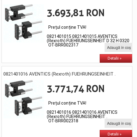
3.693,81 RON
Prețul conține TVA!
0821401015 0821401015 AVENTICS
(Rexroth) FUEHRUNGSEINHEIT D 32 H 0320
OT-BRR002317
Adaugă în coş
Detalii »
0821401016 AVENTICS (Rexroth) FUEHRUNGSEINHEIT .
3.771,74 RON
Prețul conține TVA!
0821401016 0821401016 AVENTICS
(Rexroth) FUEHRUNGSEINHEIT .
OT-BRR002318
Adaugă în coş
Detalii »