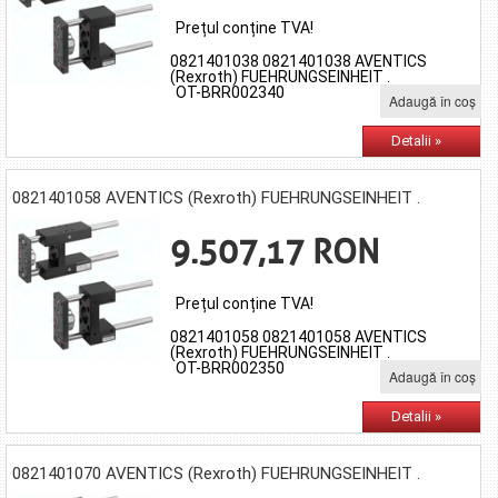
Prețul conține TVA!
0821401038 0821401038 AVENTICS
(Rexroth) FUEHRUNGSEINHEIT .
OT-BRR002340
Adaugă în coş
Detalii »
0821401058 AVENTICS (Rexroth) FUEHRUNGSEINHEIT .
9.507,17 RON
Prețul conține TVA!
0821401058 0821401058 AVENTICS
(Rexroth) FUEHRUNGSEINHEIT .
OT-BRR002350
Adaugă în coş
Detalii »
0821401070 AVENTICS (Rexroth) FUEHRUNGSEINHEIT .