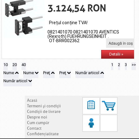
3.124,54 RON
Prețul conține TVA!
0821401070 0821401070 AVENTICS
(Rexroth) FUEHRUNGSEINHEIT .
OT-BRR002362
Adaugă în coş
Detalii »
10
20
40
1
2
3
>>
Nume
Nume
Preţ
Preţ
Număr articol
Număr articol
Acasă
Termeni şi condiţii
Condiţii de livrare
Despre noi
Cum cumpăr
Contact
Confidențialitate