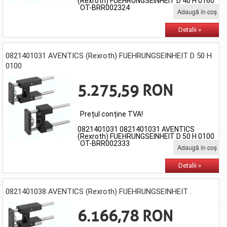
(Rexroth) FUEHRUNGSEINHEIT D 40 H 0160
OT-BRR002324
Adaugă în coş
Detalii »
0821401031 AVENTICS (Rexroth) FUEHRUNGSEINHEIT D 50 H
0100
5.275,59 RON
Prețul conține TVA!
0821401031 0821401031 AVENTICS
(Rexroth) FUEHRUNGSEINHEIT D 50 H 0100
OT-BRR002333
Adaugă în coş
Detalii »
0821401038 AVENTICS (Rexroth) FUEHRUNGSEINHEIT .
6.166,78 RON