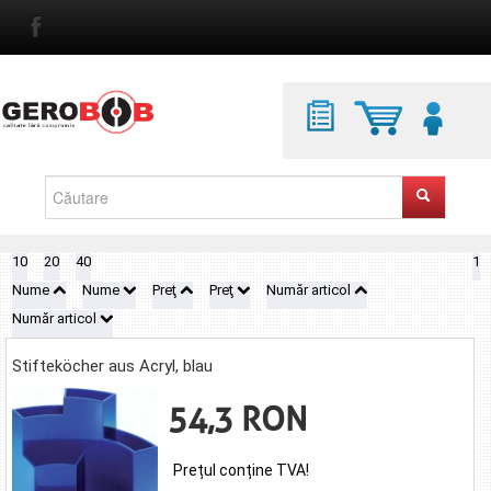
10
20
40
1
Nume
Nume
Preţ
Preţ
Număr articol
Număr articol
Stifteköcher aus Acryl, blau
54,3 RON
Prețul conține TVA!