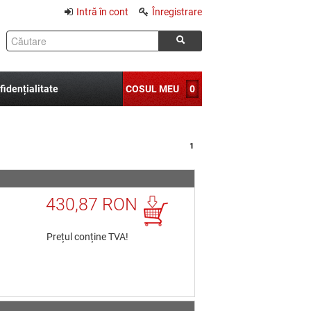
Intră în cont
Înregistrare
fidențialitate
COSUL MEU
0
1
430,87 RON
Prețul conține TVA!