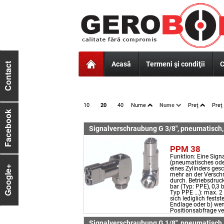
Acasă
Termeni şi condiţii
C
Contact
10
20
40
Nume
Nume
Preţ
Preţ
Facebook
Signalverschraubung G 3/8", pneumatisch
PPM 38
Funktion: Eine Sign
(pneumatisches oder
Google+
eines Zylinders gesc
mehr an der Verschr
durch. Betriebsdruck
bar (Typ: PPE), 0,3 
Typ PPE ...): max. 2
sich lediglich festst
Endlage oder b) wen
Positionsabfrage ve
Signalverschraubung G 1/8", pneumatisch, 