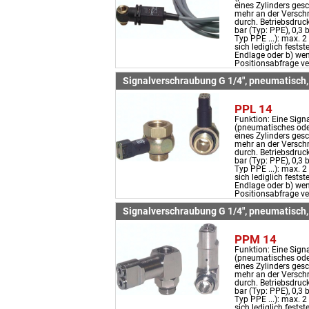
eines Zylinders gesc
mehr an der Verschr
durch. Betriebsdruck
bar (Typ: PPE), 0,3 
Typ PPE ...): max. 2
sich lediglich festst
Endlage oder b) wen
Positionsabfrage ve
Signalverschraubung G 1/4", pneumatisch, 
PPL 14
Funktion: Eine Sign
(pneumatisches oder
eines Zylinders gesc
mehr an der Verschr
durch. Betriebsdruck
bar (Typ: PPE), 0,3 
Typ PPE ...): max. 2
sich lediglich festst
Endlage oder b) wen
Positionsabfrage ve
Signalverschraubung G 1/4", pneumatisch
PPM 14
Funktion: Eine Sign
(pneumatisches oder
eines Zylinders gesc
mehr an der Verschr
durch. Betriebsdruck
bar (Typ: PPE), 0,3 
Typ PPE ...): max. 2
sich lediglich festst