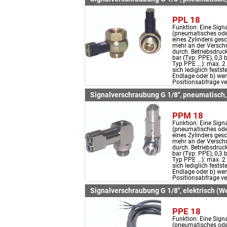
PPL 18
Funktion: Eine Sign
(pneumatisches oder
eines Zylinders gesc
mehr an der Verschr
durch. Betriebsdruck
bar (Typ: PPE), 0,3 
Typ PPE ...): max. 2
sich lediglich festst
Endlage oder b) wen
Positionsabfrage ve
Signalverschraubung G 1/8", pneumatisch
PPM 18
Funktion: Eine Sign
(pneumatisches oder
eines Zylinders gesc
mehr an der Verschr
durch. Betriebsdruck
bar (Typ: PPE), 0,3 
Typ PPE ...): max. 2
sich lediglich festst
Endlage oder b) wen
Positionsabfrage ve
Signalverschraubung G 1/8", elektrisch (We
PPE 18
Funktion: Eine Sign
(pneumatisches oder