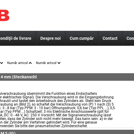
ondiţii de livrare
Despre noi
Cum cumpăr
Contact
Con
Număr articol
Număr articol
, 4 mm (Steckanschl
alverschraubung übernimmt die Funktion eines Endschalters
 elektrisches Signal). Die Verschraubung wird in die Eingangsbohrung
hraubt und tastet den Arbeitsdruck des Zylinders ab. Steht kein Druck
aubung an (Bild 2), so schaltet die Verschraubung von (P) 1 nach (S) 5
: 3 - 8 bar (Typ PPM: 3 - 10 bar) Öffnungsdruck: 0,6 bar (Typ PPL ...), 0,5
bar (Typ PPM ...) Schaltzeit: 3 ms Elektrische Anschlusswerte (gilt für
 A, DC: 0 - 48 V, AC: 250 V Vorsicht: Mit der Signalverschraubung lässt
ellen, dass der Zylinder sich nicht mehr bewegt. Das kann sein: a) in der
n der Zylinder am Verfahren gehindert wird. Für eine genaue
rwenden Sie bitte den pneumatischen Zylinderschalter.
M 5 (IG)