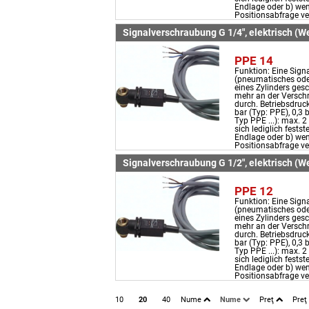
Endlage oder b) wen
Positionsabfrage ve
Signalverschraubung G 1/4", elektrisch (We
PPE 14
Funktion: Eine Sign
(pneumatisches oder
eines Zylinders gesc
mehr an der Verschr
durch. Betriebsdruck
bar (Typ: PPE), 0,3 
Typ PPE ...): max. 2
sich lediglich festst
Endlage oder b) wen
Positionsabfrage ve
Signalverschraubung G 1/2", elektrisch (We
PPE 12
Funktion: Eine Sign
(pneumatisches oder
eines Zylinders gesc
mehr an der Verschr
durch. Betriebsdruck
bar (Typ: PPE), 0,3 
Typ PPE ...): max. 2
sich lediglich festst
Endlage oder b) wen
Positionsabfrage ve
10
20
40
Nume
Nume
Preţ
Preţ