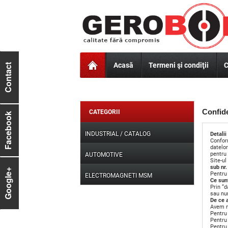
Acasă
Termeni şi condiţii
C
Contact
Confide
CATEGORII
Facebook
INDUSTRIAL / CATALOG
Detalii
Confor
datelor
pentru 
AUTOMOTIVE
Site-ul
sub nr
Google+
Pentru 
ELECTROMAGNETI MSM
Ce sun
Prin “d
sau nu
De ce 
Avem n
Pentru 
Pentru 
Pentru 