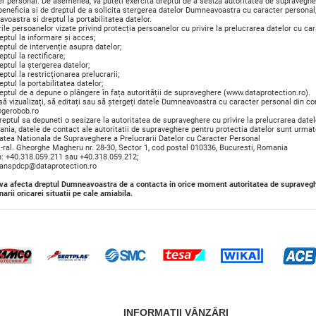
er personal. De asemenea, va puteti exercita dreptul de a sesiza autoritatea de supraveghe
beneficia si de dreptul de a solicita stergerea datelor Dumneavoastra cu caracter personal, 
oastra si dreptul la portabilitatea datelor.
ile persoanelor vizate privind protecția persoanelor cu privire la prelucrarea datelor cu car
tul la informare și acces;
tul de intervenție asupra datelor;
tul la rectificare;
tul la ștergerea datelor;
ul la restricționarea prelucrarii;
tul la portabilitatea datelor;
ul de a depune o plângere în fața autorității de supraveghere (www.dataprotection.ro).
să vizualizați, să editați sau să ștergeți datele Dumneavoastra cu caracter personal din co
@gerobob.ro
reptul sa depuneti o sesizare la autoritatea de supraveghere cu privire la prelucrarea dat
nia, datele de contact ale autoritatii de supraveghere pentru protectia datelor sunt urmat
tatea Nationala de Supraveghere a Prelucrarii Datelor cu Caracter Personal
G-ral. Gheorghe Magheru nr. 28-30, Sector 1, cod postal 010336, Bucuresti, Romania
n: +40.318.059.211 sau +40.318.059.212;
:anspdcp@dataprotection.ro
 va afecta dreptul Dumneavoastra de a contacta in orice moment autoritatea de supraveghe
narii oricarei situatii pe cale amiabila.
INFORMAŢII VÂNZĂRI