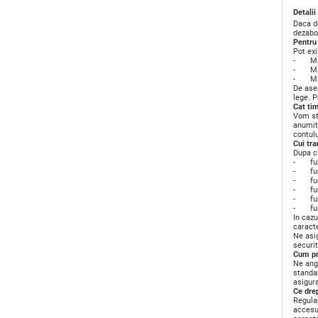
Detali
Daca d
dezabo
Pentru 
Pot exi
- Masur
- Masur
- Masu
De asem
lege. P
Cat ti
Vom st
anumito
contulu
Cui tr
Dupa ca
- furni
- furn
- furni
- furn
- furni
- furni
In cazu
caracte
Ne asig
securit
Cum pr
Ne ang
standar
asigur
Ce drep
Regulam
accesu