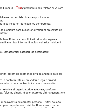
office
 pe E-mailul
@gerobob.ro sau telefon si va vom
ctivitatea comerciala. Acestea pot include:
ce;
atii catre autoritatile publice competente;
de a asigura paza bunurilor si valorilor prevazuta de
datelor.
b.ro. Puteti sa ne solicitati oricand stergerea
arii anumitor informatii inclusiv ulterior inchiderii
l, urmatoarelor categorii de destinatari:
s legitim, putem de asemenea divulga anumite date cu
e in conformitate cu prevederile legale privind
/sau in baza unor contracte incheiate cu acestia.
i tehnice si organizatorice adecvate, conform
, folosind algoritmi de criptare de ultima generatie si
Dumneavoastra cu caracter personal. Puteti solicita
eti opune la prelucrarea datelor Dumneavoastra cu