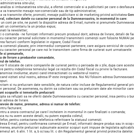
administrarea site-ului;
analiza si imbunatatirea site-ului, a ofertei comerciale si a publicitatii pe care o desfasur
 a va transmite mesaje non-comerciale sau de tip administrative;
a va transmite oferte, promotii, mesaje publicitare si de marketing privind activitatea
Ger
eral, colectam datele cu caracter personal de la Dumneavoastra, in momentul in care:
i un cont pe site, ne puneti la dispozitie adresa de E-mail, numele si prenumele Dumneavoa
gati un comentariu la un produs expus;
onati la newsletter;
ti o comanda - ne furnizati informatii precum produsul dorit, adresa de livrare, detalii de f
 cu caracter personal solicitate in momentul transmiterii comenzii sunt folosite NUMAI pe
rea facturii conform legislatiei in vigoare, Codul Fiscal
rea comenzii plasate, prin intermediul companiei partenere, care asigura serviciul de curier
 cu caracter personal pe care noi le transmitem catre firma de curierat sunt urmatoarele:
le si prenumele,
sa de livrare a produselor comandate,
ul de telefon.
vor fi stocate de catre companiile de curierat pentru o perioada de x zile, dupa care acestea
e pentru indeplinirea temeiului legal ce rezulta din Codul fiscal cu privire la facturare.
ansmise involuntar, atunci cand interactionati cu website-ul nostru:
cand vizitati situl nostru, adresa IP este inregistrata. Noi NU folosim adresa Dumneavoastra
opuri.
ctam si nu prelucram date sensibile, de natura celor incluse de Regulamentul general privi
er personal. De asemenea, nu dorim sa colectam sau sa prelucram date ale minorilor care n
nt scopurile si temeiurile prelucrarii
 opta sa refuzati sa ne oferiti datele Dumneavoastra cu caracter personal, insa pentru o 
si adresa de livrare.
evoie de nume, prenume, adresa si numar de telefon:
ru facturare;
ru a onora contractul pe care-l incheiem in momentul in care finalizati o comanda;
 nu nu avem aceste detalii, nu putem expedia coletul;
fon, pentru contactarea telefonica referitoare la statusul comenzii.
sa E-mail, pentru confirmarea comenzii pe E-mail, informatii despre produs sau in scop 
enea, anumite prelucrari subsumate acestor scopuri sunt impuse de legislatia aplicabila, i
temeiul art. 6 alin. 1 lit. a, b si/sau lit. c din Regulamentul general privind protectia datelor.