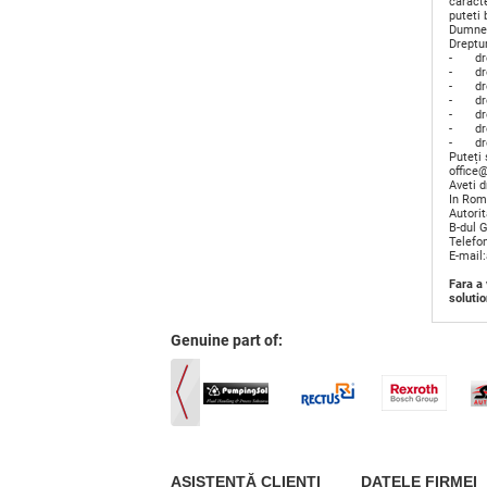
caract
puteti 
Dumneav
Dreptur
- drep
- drep
- drep
- drep
- drept
- drep
- drept
Puteți 
office
Aveti d
In Roma
Autori
B-dul 
Telefo
E-mail
Fara a
solutio
Genuine part of:
ASISTENŢĂ CLIENŢI
DATELE FIRMEI