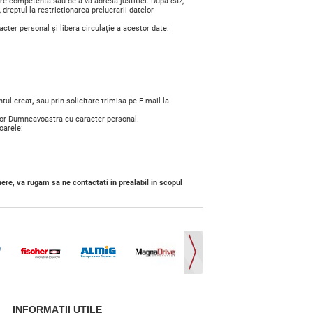
re competenta sau de a va adresa justitiei. Dupa caz,
dreptul la restrictionarea prelucrarii datelor
acter personal și libera circulație a acestor date:
ntul creat
,
sau prin solicitare trimisa pe E-mail la
elor Dumneavoastra cu caracter personal.
oarele:
re, va rugam sa ne contactati in prealabil in scopul
INFORMAŢII UTILE