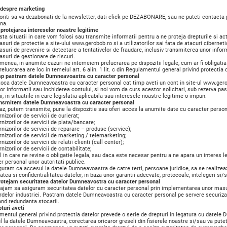
i despre marketing
oriti sa va dezabonati de la newsletter, dati click pe DEZABONARE, sau ne puteti contacta
na.
protejarea intereselor noastre legitime
sta situatii in care vom folosi sau transmite informatii pentru a ne proteja drepturile si a
i de protectie a site-ului www.gerobob.ro si a utilizatorilor sai fata de atacuri ciberneti
i de prevenire si detectare a tentativelor de fraudare, inclusiv transmiterea unor inform
ri de gestionare de riscuri.
enea, in anumite cazuri ne intemeiem prelucrarea pe dispozitii legale, cum ar fi obligatia 
relucrarea are loc in temeiul art. 6 alin. 1 lit. c din Regulamentul general privind protectia 
mp pastram datele Dumneavoastra cu caracter personal
oca datele Dumneavoastra cu caracter personal cat timp aveti un cont in site-ul www.gerobo
r informatii sau inchiderea contului, si noi vom da curs acestor solicitari, sub rezerva pastr
i, in situatiile in care legislatia aplicabila sau interesele noastre legitime o impun.
ansmitem datele Dumneavoastra cu caracter personal
z, putem transmite, pune la dispozitie sau oferi acces la anumite date cu caracter persona
zorilor de servicii de curierat;
izorilor de servicii de plata/bancare;
zorilor de servicii de reparare – produse (service);
izorilor de servicii de marketing / telemarketing;
zorilor de servicii de relatii clienti (call center);
zorilor de servicii de contabilitate;
l in care ne revine o obligatie legala, sau daca este necesar pentru a ne apara un intere
r personal unor autoritati publice.
uram ca accesul la datele Dumneavoastra de catre terti, persoane juridice, sa se realizeaz
atea si confidentialitatea datelor, in baza unor garantii adecvate, protocoale, intelegeri si
otejam securitatea datelor Dumneavostra cu caracter personal
ajam sa asiguram securitatea datelor cu caracter personal prin implementarea unor masur
delor industriei. Pastram datele Dumneavoastra cu caracter personal pe servere securizate
and redundanta stocarii.
turi aveti
entul general privind protectia datelor prevede o serie de drepturi in legatura cu datele 
l la datele Dumneavoastra, corectarea oricaror greseli din fisierele noastre si/sau va put