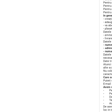
Pentru 
Pentru 
Pentru
Pentru 
In gen
- creaț
- adau
- va ab
- plasa
Datele
- emite
- livra
Datele
- nume
- adre
- numar
Datele 
necesar
Date tr
Atunci 
alte sc
Nu cole
caract
Care su
Puteti
E-mail 
Avem n
- Pent
- Pent
- Daca
- Tele
- Adre
De asem
loc in 