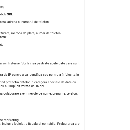
am;
obob SRL
.
stra, adresa si numarul de telefon;
acturare, metoda de plata, numar de telefon;
ntru:
at.
 vor fi sterse. Vor fi insa pastrate acele date care sunt
 de IP pentru a va identifica sau pentru a fi folosita in
nd protectia datelor in categorii speciale de date cu
u au implinit varsta de 16 ani.
buna colaborare avem nevoie de nume, prenume, telefon,
de marketing.
nclusiv legislatia fiscala si contabila. Prelucrarea are