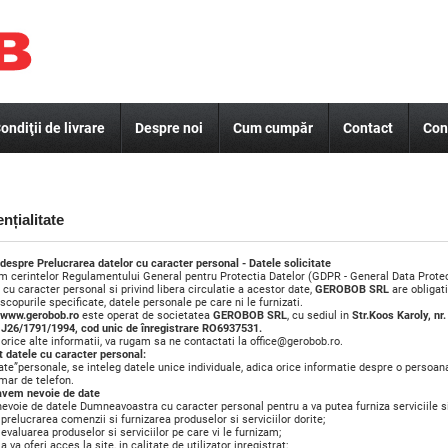
ondiţii de livrare
Despre noi
Cum cumpăr
Contact
Con
nțialitate
 despre Prelucrarea datelor cu caracter personal - Datele solicitate
m cerintelor Regulamentului General pentru Protectia Datelor (GDPR - General Data Prote
 cu caracter personal si privind libera circulatie a acestor date,
GEROBOB SRL
are obligat
scopurile specificate, datele personale pe care ni le furnizati.
www.gerobob.ro
este operat de societatea
GEROBOB SRL
, cu sediul in
Str.Koos Karoly, nr
. J26/1791/1994, cod unic de înregistrare RO6937531.
orice alte informatii, va rugam sa ne contactati la office@gerobob.ro.
t datele cu caracter personal:
ate”personale, se inteleg datele unice individuale, adica orice informatie despre o persoana 
mar de telefon.
avem nevoie de date
evoie de datele Dumneavoastra cu caracter personal pentru a va putea furniza serviciile s
prelucrarea comenzii si furnizarea produselor si serviciilor dorite;
evaluarea produselor si serviciilor pe care vi le furnizam;
a va oferi acces la site, in calitate de utilizator inregistrat;