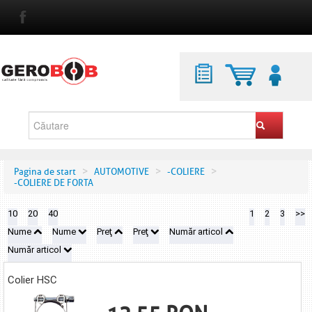
>
>
>
Pagina de start
AUTOMOTIVE
-COLIERE
-COLIERE DE FORTA
10
20
40
1
2
3
>>
Nume
Nume
Preţ
Preţ
Număr articol
Număr articol
Colier HSC