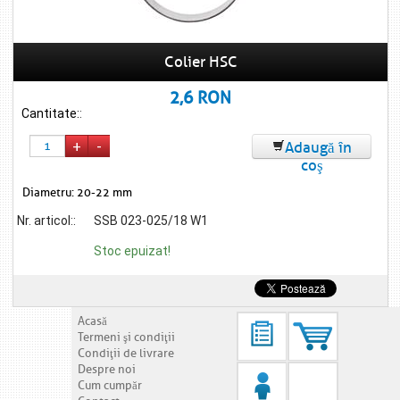
Colier HSC
2,6 RON
Cantitate:
:
+
-
Adaugă în
coş
Diametru: 20-22 mm
Nr. articol::
SSB 023-025/18 W1
Stoc epuizat!
Acasă
Termeni şi condiţii
Condiţii de livrare
Despre noi
Cum cumpăr