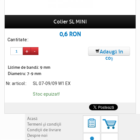
Colier SL MINI
0,6 RON
Cantitate:
:
+
-
Adaugă în
coş
Lătime de bandă: 9 mm
Diametru: 7-9 mm
Nr. articol::
SL 07-09/09 W1 EX
Stoc epuizat!
Acasă
Termeni şi condiţii
Condiţii de livrare
Despre noi