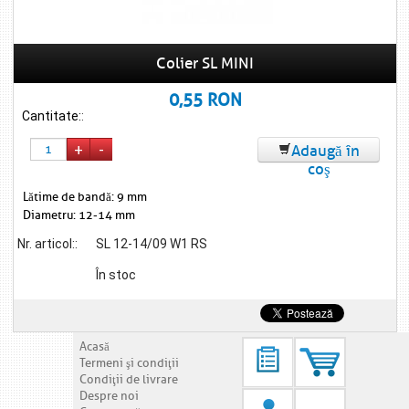
Colier SL MINI
0,55 RON
Cantitate:
:
+
-
Adaugă în
coş
Lătime de bandă: 9 mm
Diametru: 12-14 mm
Nr. articol::
SL 12-14/09 W1 RS
În stoc
Acasă
Termeni şi condiţii
Condiţii de livrare
Despre noi