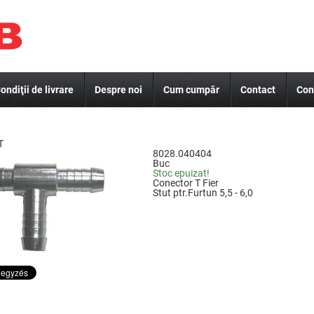
ondiţii de livrare
Despre noi
Cum cumpăr
Contact
Con
T
8028.040404
Buc
Stoc epuizat!
Conector T Fier
Stut ptr.Furtun 5,5 - 6,0