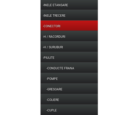
-INELE ETANSARE
-INELE TRECERE
-CONECTORI
-H / RACORDURI
-H / SURUBURI
-PIULITE
-CONDUCTE FRANA
-POMPE
-GRESOARE
-COLIERE
-CUPLE