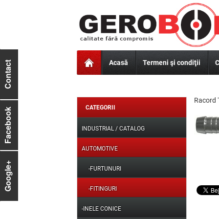
Acasă
Termeni şi condiţii
C
Contact
Racord 
CATEGORII
Facebook
INDUSTRIAL / CATALOG
AUTOMOTIVE
Google+
-FURTUNURI
-FITINGURI
-INELE CONICE