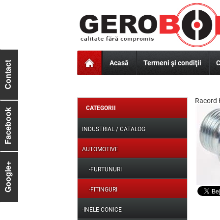
Acasă
Termeni şi condiţii
C
Contact
Racord 
CATEGORII
Facebook
INDUSTRIAL / CATALOG
AUTOMOTIVE
Google+
-FURTUNURI
-FITINGURI
-INELE CONICE