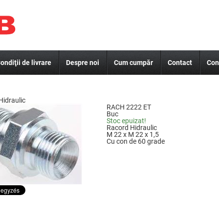
ondiţii de livrare
Despre noi
Cum cumpăr
Contact
Con
Hidraulic
RACH 2222 ET
Buc
Stoc epuizat!
Racord Hidraulic
M 22 x M 22 x 1,5
Cu con de 60 grade