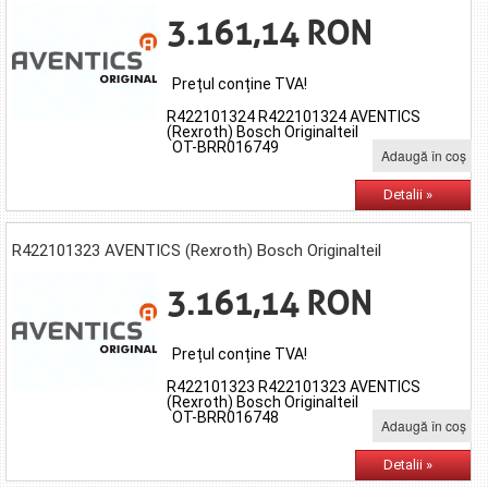
3.161,14 RON
Prețul conține TVA!
R422101324 R422101324 AVENTICS
(Rexroth) Bosch Originalteil
OT-BRR016749
Adaugă în coş
Detalii »
R422101323 AVENTICS (Rexroth) Bosch Originalteil
3.161,14 RON
Prețul conține TVA!
R422101323 R422101323 AVENTICS
(Rexroth) Bosch Originalteil
OT-BRR016748
Adaugă în coş
Detalii »