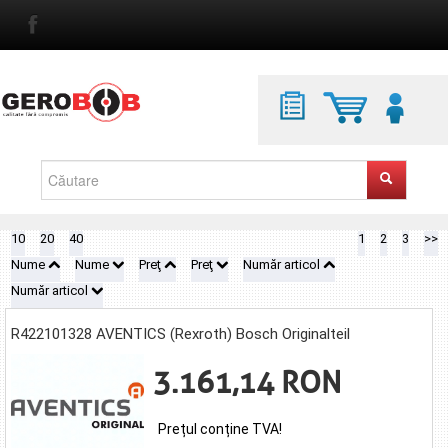
10
20
40
1
2
3
>>
Nume
Nume
Preţ
Preţ
Număr articol
Număr articol
R422101328 AVENTICS (Rexroth) Bosch Originalteil
3.161,14 RON
Prețul conține TVA!