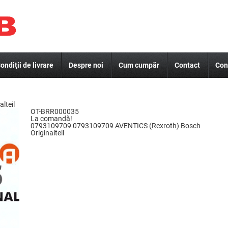
ondiţii de livrare
Despre noi
Cum cumpăr
Contact
Con
lteil
OT-BRR000035
La comandă!
0793109709 0793109709 AVENTICS (Rexroth) Bosch
Originalteil