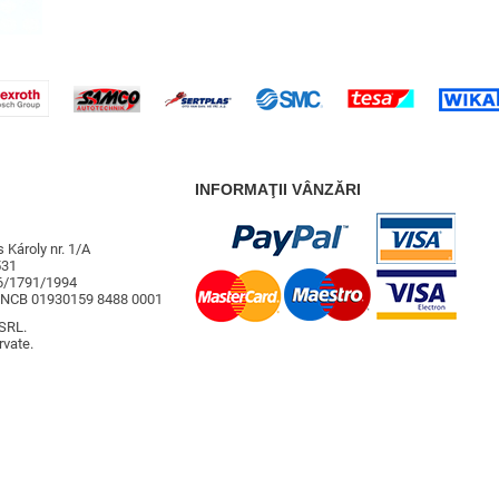
INFORMAŢII VÂNZĂRI
 Károly nr. 1/A
531
26/1791/1994
RNCB 01930159 8488 0001
SRL.
rvate.