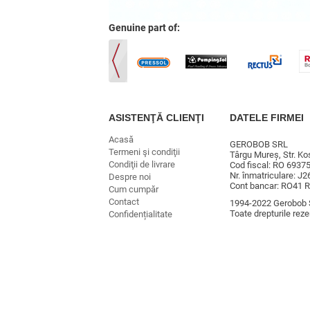
Genuine part of:
ASISTENŢĂ CLIENŢI
DATELE FIRMEI
Acasă
GEROBOB SRL
Termeni şi condiţii
Târgu Mureș, Str. Kos
Condiţii de livrare
Cod fiscal: RO 6937
Nr. înmatriculare: J
Despre noi
Cont bancar: RO41 
Cum cumpăr
Contact
1994-2022 Gerobob 
Toate drepturile reze
Confidențialitate