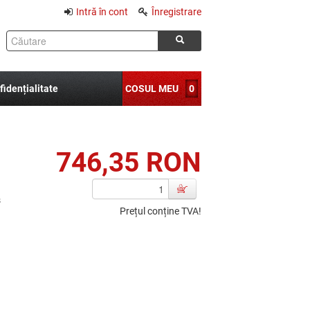
Intră în cont
Înregistrare
fidențialitate
COSUL MEU
0
746,35 RON
s
Prețul conține TVA!