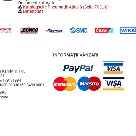
Documente ataşate
Katalogseite Pneumatik Atlas 8 (Seite 703_n)
Datenblatt
INFORMAŢII VÂNZĂRI
 Károly nr. 1/A
531
26/1791/1994
RNCB 01930159 8488 0001
SRL.
rvate.