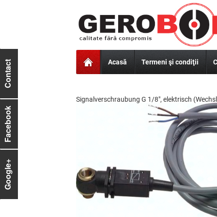
Acasă
Termeni şi condiţii
C
Contact
Signalverschraubung G 1/8", elektrisch (Wechsle
Facebook
Google+