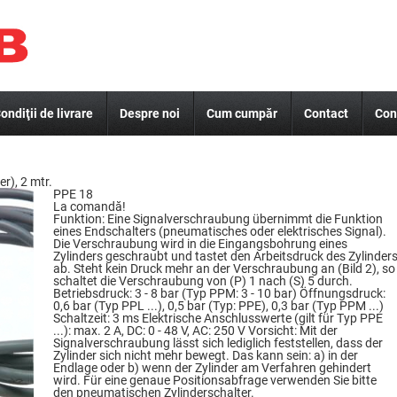
ondiţii de livrare
Despre noi
Cum cumpăr
Contact
Con
r), 2 mtr.
PPE 18
La comandă!
Funktion: Eine Signalverschraubung übernimmt die Funktion
eines Endschalters (pneumatisches oder elektrisches Signal).
Die Verschraubung wird in die Eingangsbohrung eines
Zylinders geschraubt und tastet den Arbeitsdruck des Zylinder
ab. Steht kein Druck mehr an der Verschraubung an (Bild 2), so
schaltet die Verschraubung von (P) 1 nach (S) 5 durch.
Betriebsdruck: 3 - 8 bar (Typ PPM: 3 - 10 bar) Öffnungsdruck:
0,6 bar (Typ PPL ...), 0,5 bar (Typ: PPE), 0,3 bar (Typ PPM ...)
Schaltzeit: 3 ms Elektrische Anschlusswerte (gilt für Typ PPE
...): max. 2 A, DC: 0 - 48 V, AC: 250 V Vorsicht: Mit der
Signalverschraubung lässt sich lediglich feststellen, dass der
Zylinder sich nicht mehr bewegt. Das kann sein: a) in der
Endlage oder b) wenn der Zylinder am Verfahren gehindert
wird. Für eine genaue Positionsabfrage verwenden Sie bitte
den pneumatischen Zylinderschalter.