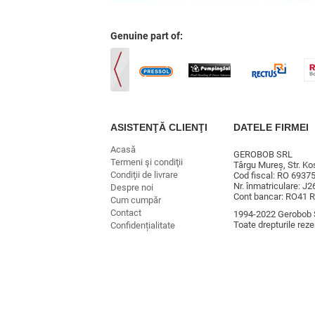
Genuine part of:
ASISTENŢĂ CLIENŢI
DATELE FIRMEI
Acasă
GEROBOB SRL
Termeni şi condiţii
Târgu Mureș, Str. Kos
Condiţii de livrare
Cod fiscal: RO 6937
Nr. înmatriculare: J
Despre noi
Cont bancar: RO41 
Cum cumpăr
Contact
1994-2022 Gerobob 
Toate drepturile reze
Confidențialitate