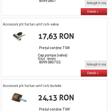
8099.0807
Adaugă în coş
Detalii »
Accesorii ptr.furtun umf.roti-valva
17,63 RON
Prețul conține TVA!
Cap pompa (valva)
Stut : 6mm
8099.0807 EG
Adaugă în coş
Detalii »
Accesorii ptr.furtun umf.roti-butelie
24,13 RON
Prețul conține TVA!