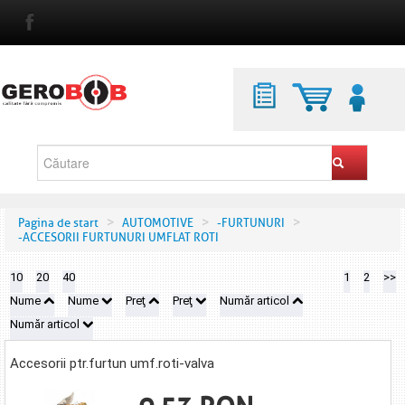
>
>
>
Pagina de start
AUTOMOTIVE
-FURTUNURI
-ACCESORII FURTUNURI UMFLAT ROTI
10
20
40
1
2
>>
Nume
Nume
Preţ
Preţ
Număr articol
Număr articol
Accesorii ptr.furtun umf.roti-valva