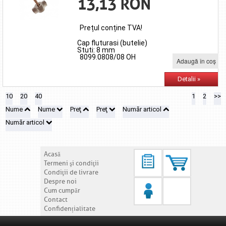
13,13 RON
Prețul conține TVA!
Cap fluturasi (butelie)
Stuti: 8 mm
8099.0808/08 OH
Adaugă în coş
Detalii »
10
20
40
1
2
>>
Nume
Nume
Preţ
Preţ
Număr articol
Număr articol
Acasă
Termeni şi condiţii
Condiţii de livrare
Despre noi
Cum cumpăr
Contact
Confidențialitate